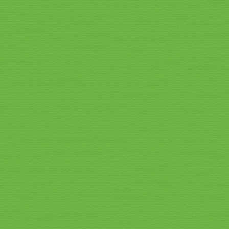
1 Am Sonnenhang 9 Obernzell-Erlau
blutwurz_nixe_bearbeitet