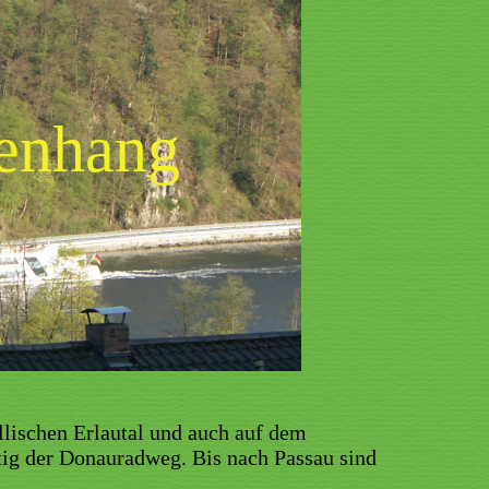
enhang
llischen Erlautal und auch auf dem
tig der Donauradweg. Bis nach Passau sind