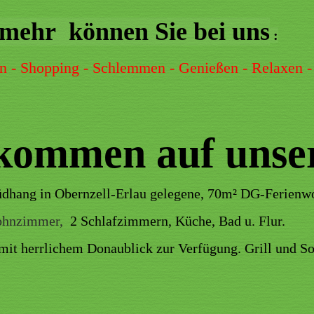
l mehr können Sie bei uns
:
n - Shopping - Schlemmen - Genießen - Relaxen - K
lkommen auf unse
dhang in Obernzell-Erlau gelegene, 70m² DG-Ferienwo
Wohnzimmer,
2 Schlafzimmern, Küche, Bad u. Flur.
z mit herrlichem Donaublick zur Verfügung. Grill und S