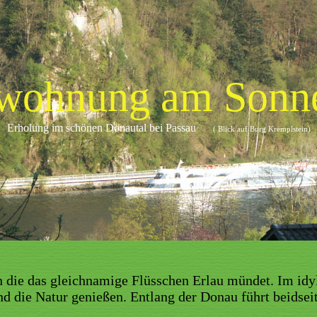
nwohnung am Sonn
Erholung im schönen Donautal bei Passau
( Blick auf Burg Kremplstein)
in die das gleichnamige Flüsschen Erlau mündet. Im idy
 die Natur genießen. Entlang der Donau führt beidsei